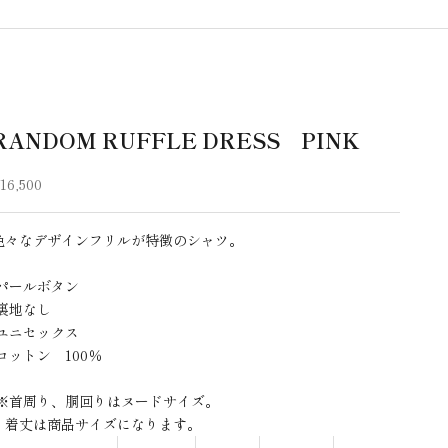
RANDOM RUFFLE DRESS PINK
セール価格
16,500
色々なデザインフリルが特徴のシャツ。
-パールボタン
-裏地なし
-ユニセックス
-コットン 100％
※首周り、胴回りはヌードサイズ。
着丈は商品サイズになります。