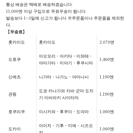
통상 배송은 택배로 배송하겠습니다.
11,000엔 이상 구입으로 무료우송이 됩니다.
발송보다 1~3일에 신고가 됩니다 ※주문품이나 주문품을 제외한
다.
【우송료】
홋카이도
홋카이도
2,070엔
아오모리・아키타・이와테・
도호쿠
1,460엔
야마가타・미야기・후쿠시마
신에츠
니가타・나가노・야마나시
1,190엔
도쿄·카나가와·지바·군마·도치
관동
1,190엔
기·이바라키·사이타마
호쿠리쿠
이시카와・후쿠이・도야마
1,060엔
아이치・기후・미에・시즈오
도카이
1,060엔
카