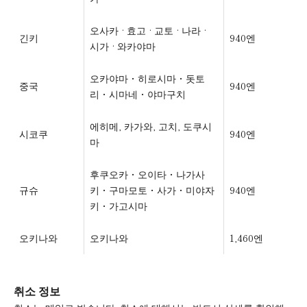
오사카 · 효고 · 교토 · 나라 ·
긴키
940엔
시가 · 와카야마
오카야마・히로시마・돗토
중국
940엔
리・시마네・야마구치
에히메, 카가와, 고치, 도쿠시
시코쿠
940엔
마
후쿠오카・오이타・나가사
규슈
키・구마모토・사가・미야자
940엔
키・가고시마
오키나와
오키나와
1,460엔
취소 정보