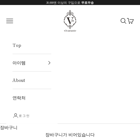
내용으로 건너뛰기
30,000엔 이상의 구입으로
무료우송
vivarante
탐색 메뉴 열기
검색 열기
장바구
Top
아이템
About
연락처
로그인
장바구니
장바구니가 비어있습니다